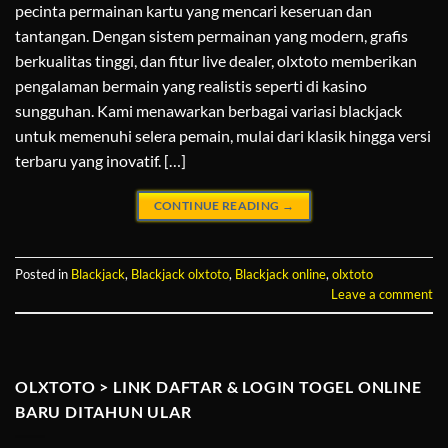
pecinta permainan kartu yang mencari keseruan dan
tantangan. Dengan sistem permainan yang modern, grafis
berkualitas tinggi, dan fitur live dealer, olxtoto memberikan
pengalaman bermain yang realistis seperti di kasino
sungguhan. Kami menawarkan berbagai variasi blackjack
untuk memenuhi selera pemain, mulai dari klasik hingga versi
terbaru yang inovatif. […]
CONTINUE READING
→
Posted in
Blackjack
,
Blackjack olxtoto
,
Blackjack online
,
olxtoto
Leave a comment
OLXTOTO > LINK DAFTAR & LOGIN TOGEL ONLINE
BARU DITAHUN ULAR