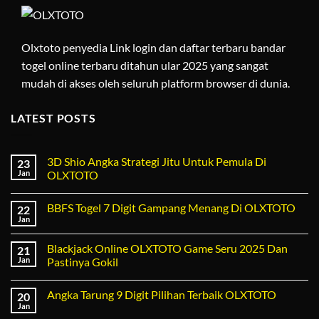
Olxtoto penyedia Link login dan daftar terbaru bandar
togel online terbaru ditahun ular 2025 yang sangat
mudah di akses oleh seluruh platform browser di dunia.
LATEST POSTS
3D Shio Angka Strategi Jitu Untuk Pemula Di
23
Jan
OLXTOTO
BBFS Togel 7 Digit Gampang Menang Di OLXTOTO
22
Jan
Blackjack Online OLXTOTO Game Seru 2025 Dan
21
Jan
Pastinya Gokil
Angka Tarung 9 Digit Pilihan Terbaik OLXTOTO
20
Jan