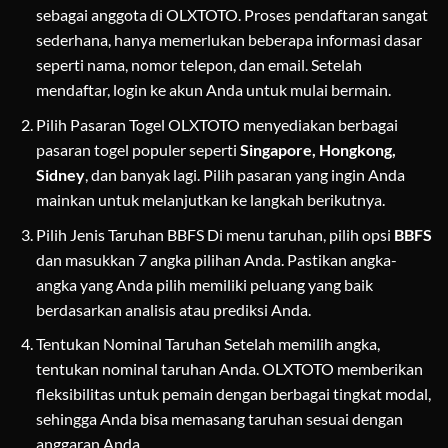
sebagai anggota di OLXTOTO. Proses pendaftaran sangat
sederhana, hanya memerlukan beberapa informasi dasar
seperti nama, nomor telepon, dan email. Setelah
mendaftar, login ke akun Anda untuk mulai bermain.
Pilih Pasaran Togel OLXTOTO menyediakan berbagai
pasaran togel populer seperti
Singapore, Hongkong,
Sidney
, dan banyak lagi. Pilih pasaran yang ingin Anda
mainkan untuk melanjutkan ke langkah berikutnya.
Pilih Jenis Taruhan BBFS Di menu taruhan, pilih opsi
BBFS
dan masukkan 7 angka pilihan Anda. Pastikan angka-
angka yang Anda pilih memiliki peluang yang baik
berdasarkan analisis atau prediksi Anda.
Tentukan Nominal Taruhan Setelah memilih angka,
tentukan nominal taruhan Anda. OLXTOTO memberikan
fleksibilitas untuk pemain dengan berbagai tingkat modal,
sehingga Anda bisa memasang taruhan sesuai dengan
anggaran Anda.