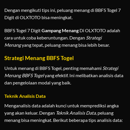
Dengan mengikuti tips ini, peluang menang di BBFS Togel 7
Digit di OLXTOTO bisa meningkat.
BBFS Togel 7 Digit
Gampang Menang
Di OLXTOTO adalah
cara untuk coba keberuntungan. Dengan
Strategi
Menang
yang tepat, peluang menang bisa lebih besar.
Strategi Menang BBFS Togel
Untuk menang di BBFS Togel, penting memahami
Strategi
Menang BBFS Togel
yang efektif. Ini melibatkan analisis data
dan pengelolaan modal yang baik.
Teknik Analisis Data
Menganalisis data adalah kunci untuk memprediksi angka
yang akan keluar. Dengan
Teknik Analisis Data
, peluang
menang bisa meningkat. Berikut beberapa tips analisis data: