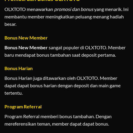
OLXTOTO menawarkan
promosi dan bonus
yang menarik. Ini
membantu member meningkatkan peluang menang hadiah
besar.
Bonus New Member
Bonus New Member
sangat populer di OLXTOTO. Member
baru mendapat bonus tambahan saat deposit pertama.
Bonus Harian
Bonus Harian juga ditawarkan oleh OLXTOTO. Member
dapat dapat bonus harian dengan deposit dan main game
tertentu.
Program Referral
Program Referral memberi bonus tambahan. Dengan
mereferensikan teman, member dapat dapat bonus.