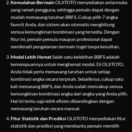
Kemudahan Bermain
OLXTOTO menyediakan antarmuka
yang ramah pengguna, sehingga pemain dapat dengan
mudah memasang taruhan BBFS. Cukup pilih 7 angka
favorit Anda, dan sistem akan otomatis menghitung
semua kemungkinan kombinasi yang tersedia. Dengan
fitur ini, pemain pemula maupun profesional dapat
menikmati pengalaman bermain togel tanpa kesulitan.
Modal Lebih Hemat
Salah satu kelebihan BBFS adalah
kemampuannya untuk menghemat modal. Di OLXTOTO,
Anda tidak perlu memasang taruhan untuk setiap
kombinasi angka secara terpisah. Sebaliknya, cukup satu
kali memasang BBFS, dan Anda sudah mencakup semua
kemungkinan kombinasi angka dari angka yang Anda pilih.
Hal ini tentu saja lebih efisien dibandingkan dengan
memasang taruhan secara manual.
Fitur Statistik dan Prediksi
OLXTOTO menyediakan fitur
statistik dan prediksi yang membantu pemain memilih