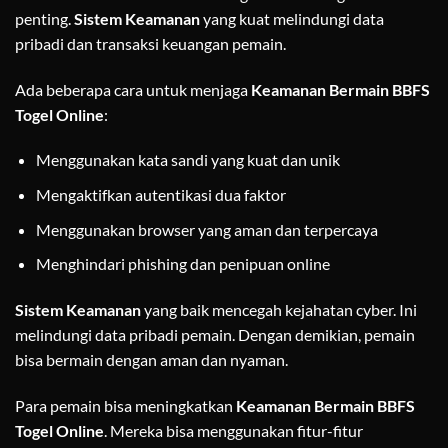
penting.
Sistem Keamanan
yang kuat melindungi data
pribadi dan transaksi keuangan pemain.
Ada beberapa cara untuk menjaga
Keamanan Bermain BBFS
Togel Online
:
Menggunakan kata sandi yang kuat dan unik
Mengaktifkan autentikasi dua faktor
Menggunakan browser yang aman dan terpercaya
Menghindari phishing dan penipuan online
Sistem Keamanan
yang baik mencegah kejahatan cyber. Ini
melindungi data pribadi pemain. Dengan demikian, pemain
bisa bermain dengan aman dan nyaman.
Para pemain bisa meningkatkan
Keamanan Bermain BBFS
Togel Online
. Mereka bisa menggunakan fitur-fitur