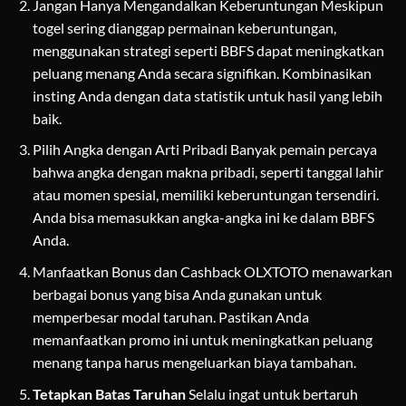
Jangan Hanya Mengandalkan Keberuntungan Meskipun
togel sering dianggap permainan keberuntungan,
menggunakan strategi seperti BBFS dapat meningkatkan
peluang menang Anda secara signifikan. Kombinasikan
insting Anda dengan data statistik untuk hasil yang lebih
baik.
Pilih Angka dengan Arti Pribadi Banyak pemain percaya
bahwa angka dengan makna pribadi, seperti tanggal lahir
atau momen spesial, memiliki keberuntungan tersendiri.
Anda bisa memasukkan angka-angka ini ke dalam BBFS
Anda.
Manfaatkan Bonus dan Cashback OLXTOTO menawarkan
berbagai bonus yang bisa Anda gunakan untuk
memperbesar modal taruhan. Pastikan Anda
memanfaatkan promo ini untuk meningkatkan peluang
menang tanpa harus mengeluarkan biaya tambahan.
Tetapkan Batas Taruhan
Selalu ingat untuk bertaruh