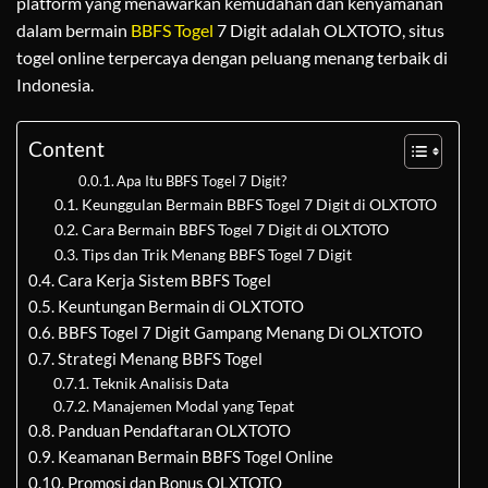
platform yang menawarkan kemudahan dan kenyamanan
dalam bermain
BBFS Togel
7 Digit adalah OLXTOTO, situs
togel online terpercaya dengan peluang menang terbaik di
Indonesia.
Content
Apa Itu BBFS Togel 7 Digit?
Keunggulan Bermain BBFS Togel 7 Digit di OLXTOTO
Cara Bermain BBFS Togel 7 Digit di OLXTOTO
Tips dan Trik Menang BBFS Togel 7 Digit
Cara Kerja Sistem BBFS Togel
Keuntungan Bermain di OLXTOTO
BBFS Togel 7 Digit Gampang Menang Di OLXTOTO
Strategi Menang BBFS Togel
Teknik Analisis Data
Manajemen Modal yang Tepat
Panduan Pendaftaran OLXTOTO
Keamanan Bermain BBFS Togel Online
Promosi dan Bonus OLXTOTO