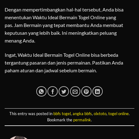
Dengan mempertimbangkan hal-hal tersebut, Anda bisa
menentukan Waktu Ideal Bermain Togel Online yang
pas. Jam Bermain yang tepat membantu Anda membuat
keputusan yang lebih baik. Ini meningkatkan peluang
menang Anda.
Ingat, Waktu Ideal Bermain Togel Online bisa berbeda
tergantung pasaran dan jenis permainan. Pastikan Anda
paham aturan dan jadwal sebelum bermain.
This entry was posted in
bbfs togel
,
angka bbfs
,
olxtoto
,
togel online
.
Bookmark the
permalink
.