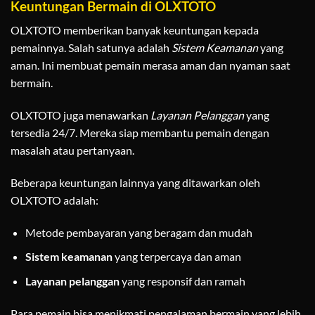
Keuntungan Bermain di OLXTOTO
OLXTOTO memberikan banyak keuntungan kepada
pemainnya. Salah satunya adalah
Sistem Keamanan
yang
aman. Ini membuat pemain merasa aman dan nyaman saat
bermain.
OLXTOTO juga menawarkan
Layanan Pelanggan
yang
tersedia 24/7. Mereka siap membantu pemain dengan
masalah atau pertanyaan.
Beberapa keuntungan lainnya yang ditawarkan oleh
OLXTOTO adalah:
Metode pembayaran yang beragam dan mudah
Sistem keamanan
yang terpercaya dan aman
Layanan pelanggan
yang responsif dan ramah
Para pemain bisa menikmati pengalaman bermain yang lebih