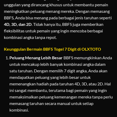
unggulan yang dirancang khusus untuk membantu pemain
meningkatkan peluang menang mereka. Dengan memasang
BBFS, Anda bisa menang pada berbagai jenis taruhan seperti
4D, 3D, dan 2D
. Tidak hanya itu, BBFS juga memberikan
fleksibilitas untuk pemain yang ingin mencoba berbagai
kombinasi angka tanpa repot.
Keunggulan Bermain BBFS Togel 7 Digit di OLXTOTO
Peluang Menang Lebih Besar
BBFS memungkinkan Anda
untuk mencakup lebih banyak kombinasi angka dalam
satu taruhan. Dengan memilih 7 digit angka, Anda akan
mendapatkan peluang yang lebih besar untuk
memenangkan hadiah pada taruhan 4D, 3D, atau 2D. Hal
ini sangat membantu, terutama bagi pemain yang ingin
memaksimalkan peluang kemenangan mereka tanpa perlu
memasang taruhan secara manual untuk setiap
kombinasi.