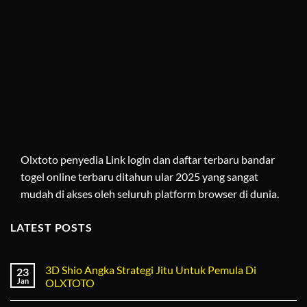
Olxtoto penyedia Link login dan daftar terbaru bandar
togel online terbaru ditahun ular 2025 yang sangat
mudah di akses oleh seluruh platform browser di dunia.
LATEST POSTS
3D Shio Angka Strategi Jitu Untuk Pemula Di
23
Jan
OLXTOTO