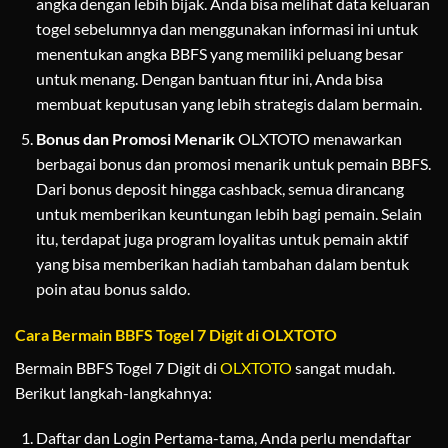
angka dengan lebih bijak. Anda bisa melihat data keluaran
togel sebelumnya dan menggunakan informasi ini untuk
menentukan angka BBFS yang memiliki peluang besar
untuk menang. Dengan bantuan fitur ini, Anda bisa
membuat keputusan yang lebih strategis dalam bermain.
Bonus dan Promosi Menarik
OLXTOTO menawarkan
berbagai bonus dan promosi menarik untuk pemain BBFS.
Dari bonus deposit hingga cashback, semua dirancang
untuk memberikan keuntungan lebih bagi pemain. Selain
itu, terdapat juga program loyalitas untuk pemain aktif
yang bisa memberikan hadiah tambahan dalam bentuk
poin atau bonus saldo.
Cara Bermain BBFS Togel 7 Digit di OLXTOTO
Bermain BBFS Togel 7 Digit di
OLXTOTO
sangat mudah.
Berikut langkah-langkahnya:
Daftar dan Login Pertama-tama, Anda perlu mendaftar