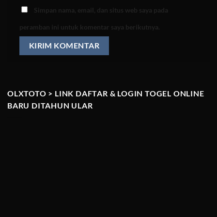
Simpan nama, email, dan situs web saya pada
peramban ini untuk komentar saya berikutnya.
OLXTOTO > LINK DAFTAR & LOGIN TOGEL ONLINE
BARU DITAHUN ULAR