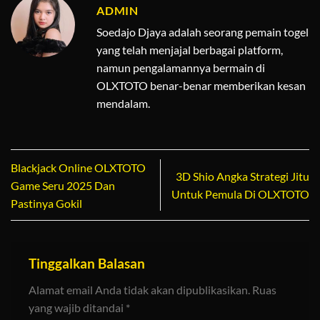
ADMIN
Soedajo Djaya adalah seorang pemain togel
yang telah menjajal berbagai platform,
namun pengalamannya bermain di
OLXTOTO benar-benar memberikan kesan
mendalam.
Blackjack Online OLXTOTO
3D Shio Angka Strategi Jitu
Game Seru 2025 Dan
Untuk Pemula Di OLXTOTO
Pastinya Gokil
Tinggalkan Balasan
Alamat email Anda tidak akan dipublikasikan.
Ruas
yang wajib ditandai
*