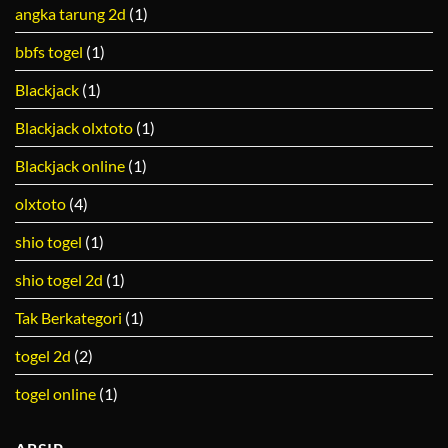
angka tarung 2d
(1)
bbfs togel
(1)
Blackjack
(1)
Blackjack olxtoto
(1)
Blackjack online
(1)
olxtoto
(4)
shio togel
(1)
shio togel 2d
(1)
Tak Berkategori
(1)
togel 2d
(2)
togel online
(1)