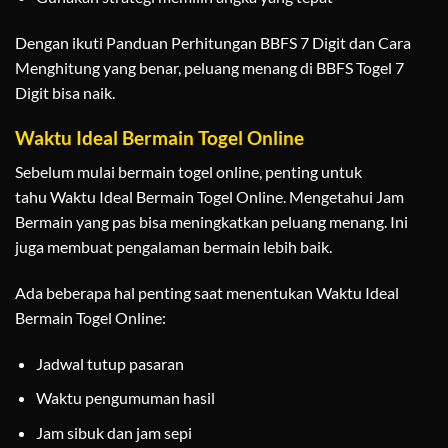
Dengan ikuti Panduan Perhitungan BBFS 7 Digit dan Cara
Menghitung yang benar, peluang menang di BBFS Togel 7
Digit bisa naik.
Waktu Ideal Bermain Togel Online
Sebelum mulai bermain togel online, penting untuk
tahu Waktu Ideal Bermain Togel Online. Mengetahui Jam
Bermain yang pas bisa meningkatkan peluang menang. Ini
juga membuat pengalaman bermain lebih baik.
Ada beberapa hal penting saat menentukan Waktu Ideal
Bermain Togel Online:
Jadwal tutup pasaran
Waktu pengumuman hasil
Jam sibuk dan jam sepi