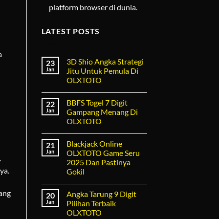
platform browser di dunia.
LATEST POSTS
a
3D Shio Angka Strategi
23
Jan
Jitu Untuk Pemula Di
OLXTOTO
BBFS Togel 7 Digit
22
Jan
Gampang Menang Di
OLXTOTO
Blackjack Online
21
Jan
OLXTOTO Game Seru
.
2025 Dan Pastinya
ya.
Gokil
ang
Angka Tarung 9 Digit
20
Jan
Pilihan Terbaik
OLXTOTO