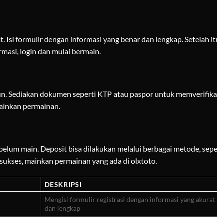
. Isi formulir dengan informasi yang benar dan lengkap. Setelah it
rmasi, login dan mulai bermain.
un. Sediakan dokumen seperti KTP atau paspor untuk memverifika
 mainkan permainan.
belum main. Deposit bisa dilakukan melalui berbagai metode, sepe
t sukses, mainkan permainan yang ada di olxtoto.
DESKRIPSI
Mengisi formulir registrasi dengan informasi yang akurat
dan lengkap