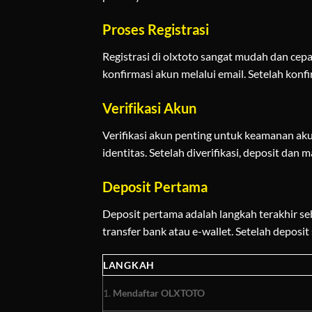
Proses Registrasi
Registrasi di olxtoto sangat mudah dan cepat
konfirmasi akun melalui email. Setelah konfi
Verifikasi Akun
Verifikasi akun penting untuk keamanan ak
identitas. Setelah diverifikasi, deposit dan
Deposit Pertama
Deposit pertama adalah langkah terakhir se
transfer bank atau e-wallet. Setelah deposi
LANGKAH
1.
Mendaftar OLXTOTO