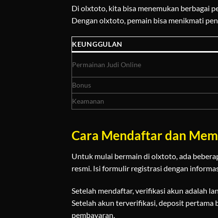
Di olxtoto, kita bisa menemukan berbagai 
Dengan olxtoto, pemain bisa menikmati pen
KEUNGGULAN
Permainan Judi Online
Bonus
Keamanan
Cara Mendaftar dan Mem
Untuk mulai bermain di olxtoto, ada bebera
resmi. Isi formulir registrasi dengan inform
Setelah mendaftar, verifikasi akun adalah l
Setelah akun terverifikasi, deposit pertama
pembayaran.