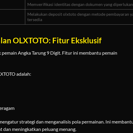
Memverifikasi identitas dengan dokumen yang diperluka
Melakukan deposit olxtoto dengan metode pembayaran y
tersedia
alan OLXTOTO: Fitur Eksklusif
pemain Angka Tarung 9 Digit. Fitur ini membantu pemain
OLXTOTO adalah:
beragam
mengatur strategi dan menganalisis pola permainan. Ini membant
at dan meningkatkan peluang menang.